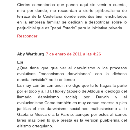
Ciertos comentarios que ponen aquí sin venir a cuento,
mira por donde, me recuerdan a cierto pijiliberalismo de
terraza de la Castellana donde señoritos bien enchufados
en la empresa familiar se dedican a despotricar sobre lo
perjudicial que es "papá Estado" para la iniciativa privada.
Responder
Aby Wartburg
7 de enero de 2011 a las 4:26
Epi
¿Que tiene que que ver el darwinismo o los procesos
evolutivos "mecanismos darwinianos" con la dichosa
manita invisible? no lo entiendo.
Es muy común confundir, no digo que tu lo hagas,la parte
por el todo y a T.H. Huxley (abuelo de Aldous e ideólogo del
llamado darwinismo social) por Darwin y el
evolucionismo.Como también es muy comun creerse a pies
juntillas el mix darwinismo social-neo maltusianismo a lo
Gaetano Mosca o a la Pareto, aunque por estos africanos
lares mas bien lo que presta es la versión pueblerina del
elitismo orteguiano.