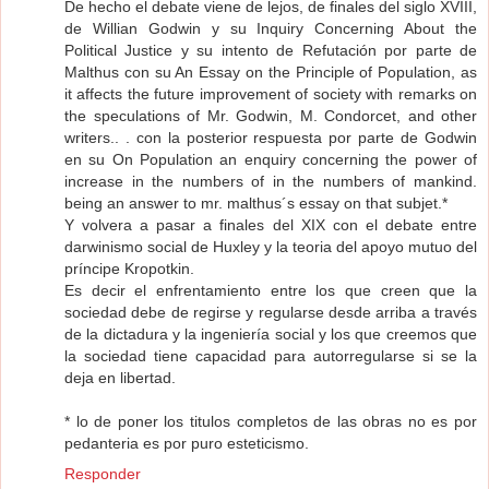
De hecho el debate viene de lejos, de finales del siglo XVIII,
de Willian Godwin y su Inquiry Concerning About the
Political Justice y su intento de Refutación por parte de
Malthus con su An Essay on the Principle of Population, as
it affects the future improvement of society with remarks on
the speculations of Mr. Godwin, M. Condorcet, and other
writers.. . con la posterior respuesta por parte de Godwin
en su On Population an enquiry concerning the power of
increase in the numbers of in the numbers of mankind.
being an answer to mr. malthus´s essay on that subjet.*
Y volvera a pasar a finales del XIX con el debate entre
darwinismo social de Huxley y la teoria del apoyo mutuo del
príncipe Kropotkin.
Es decir el enfrentamiento entre los que creen que la
sociedad debe de regirse y regularse desde arriba a través
de la dictadura y la ingeniería social y los que creemos que
la sociedad tiene capacidad para autorregularse si se la
deja en libertad.
* lo de poner los titulos completos de las obras no es por
pedanteria es por puro esteticismo.
Responder