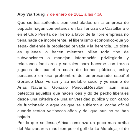
Aby Wartburg
7 de enero de 2011 a las 4:58
Que ciertos señoritos bien enchufados en la empresa de
papuchi hagan comentarios en las Terraza de Castellana o
en el Club Puerta de Hierro a favor de la libre empresa no
tiena nada de incoherente, el liberalismo económico-que yo
sepa- defiende la propiedad privada y la herencia. Lo triste
es quienes lo hacen mientras pillan todo tipo de
subvenciones o manejan información privilegiada y
relaciones familiares y sociales para hacerse con trozos
jugosos del pastel a costa de bienes públicos, estoy
pensando en ese prohombre del empresariado español
Gerardo Diaz Ferran y su inefable socio y yernisimo de
Arias Navarro, Gonzalo Pascual.Resultan aun mas
patéticos aquellos que hacen loas y do de pecho liberales
desde una cátedra de una universidad publica y con cargo
de funcionario o aquellos que se subieron al coche oficial
cuando tenían veitipocos años y del que aun no se han
bajado.
Por lo que se,Jesus,Africa comienza un poco mas arriba
del Manzanares mas bien por el golf de La Moraleja, el de